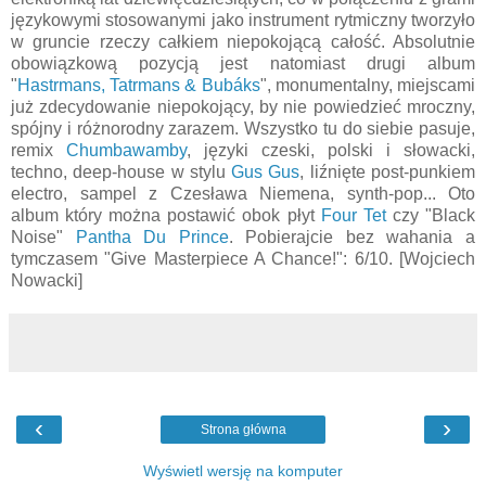
językowymi stosowanymi jako instrument rytmiczny tworzyło
w gruncie rzeczy całkiem niepokojącą całość. Absolutnie
obowiązkową pozycją jest natomiast drugi album
"
Hastrmans, Tatrmans & Bubáks
", monumentalny, miejscami
już zdecydowanie niepokojący, by nie powiedzieć mroczny,
spójny i różnorodny zarazem. Wszystko tu do siebie pasuje,
remix
Chumbawamby
, języki czeski, polski i słowacki,
techno, deep-house w stylu
Gus Gus
, liźnięte post-punkiem
electro, sampel z Czesława Niemena, synth-pop... Oto
album który można postawić obok płyt
Four Tet
czy "Black
Noise"
Pantha Du Prince
. Pobierajcie bez wahania a
tymczasem "Give Masterpiece A Chance!": 6/10. [Wojciech
Nowacki]
‹
›
Strona główna
Wyświetl wersję na komputer