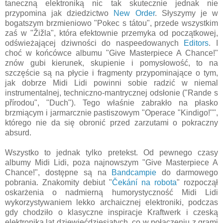
taneczną elektroniką nic tak skutecznie jednak nie
przypomina jak dziedzictwo
New Order
. Słyszymy je w
bogatszym brzmieniowo "Pokec s tátou", przede wszystkim
zaś w "Žižla", która efektownie przemyka od początkowej,
odświeżającej dziwności do naspeedowanych
Editors
. I
choć w końcówce albumu "Give Masterpiece A Chance!"
znów gubi kierunek, skupienie i pomysłowość, to na
szczęście są na płycie i fragmenty przypominające o tym,
jak dobrze Midi Lidi powinni sobie radzić w niemal
instrumentalnej, techniczno-mantrycznej odsłonie ("Rande s
přírodou", "Duch"). Tego właśnie zabrakło na płasko
brzmiącym i jarmarcznie pastiszowym "Operace "Kindigo!"",
którego nie da się obronić przed zarzutami o pokraczny
absurd.
Wszystko to jednak tylko pretekst. Od pewnego czasy
albumy Midi Lidi, poza najnowszym "Give Masterpiece A
Chance!", dostępne są na
Bandcampie
do darmowego
pobrania. Znakomity debiut "
Čekání na robota
" rozpoczął
oskarżenia o nadmierną humorystyczność Midi Lidi
wykorzystywaniem lekko archaicznej elektroniki, podczas
gdy chodziło o klasyczne inspiracje Kraftwerk i czeską
elektroniką lat dziewięćdziesiątych, co w połączeniu z grami