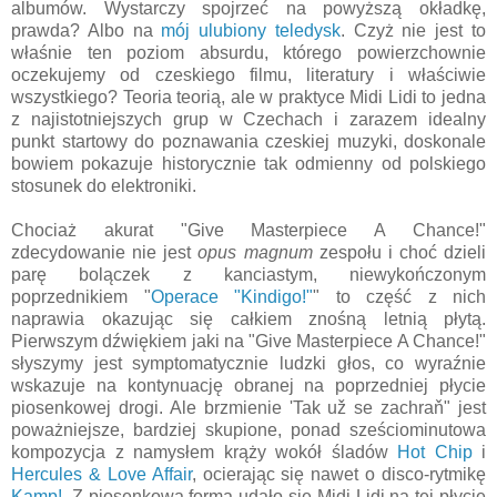
albumów. Wystarczy spojrzeć na powyższą okładkę,
prawda? Albo na
mój ulubiony teledysk
. Czyż nie jest to
właśnie ten poziom absurdu, którego powierzchownie
oczekujemy od czeskiego filmu, literatury i właściwie
wszystkiego? Teoria teorią, ale w praktyce Midi Lidi to jedna
z najistotniejszych grup w Czechach i zarazem idealny
punkt startowy do poznawania czeskiej muzyki, doskonale
bowiem pokazuje historycznie tak odmienny od polskiego
stosunek do elektroniki.
Chociaż akurat "Give Masterpiece A Chance!"
zdecydowanie nie jest
opus magnum
zespołu i choć dzieli
parę bolączek z kanciastym, niewykończonym
poprzednikiem "
Operace "Kindigo!"
" to część z nich
naprawia okazując się całkiem znośną letnią płytą.
Pierwszym dźwiękiem jaki na "Give Masterpiece A Chance!"
słyszymy jest symptomatycznie ludzki głos, co wyraźnie
wskazuje na kontynuację obranej na poprzedniej płycie
piosenkowej drogi. Ale brzmienie 'Tak už se zachraň" jest
poważniejsze, bardziej skupione, ponad sześciominutowa
kompozycja z namysłem krąży wokół śladów
Hot Chip
i
Hercules & Love Affair
, ocierając się nawet o disco-rytmikę
Kamp!
. Z piosenkową formą udało się Midi Lidi na tej płycie