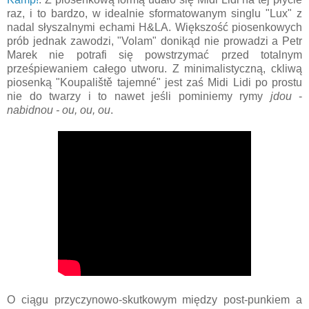
raz, i to bardzo, w idealnie sformatowanym singlu "Lux" z
nadal słyszalnymi echami H&LA. Większość piosenkowych
prób jednak zawodzi, "Volam" donikąd nie prowadzi a Petr
Marek nie potrafi się powstrzymać przed totalnym
prześpiewaniem całego utworu. Z minimalistyczną, ckliwą
piosenką "Koupaliště tajemné" jest zaś Midi Lidi po prostu
nie do twarzy i to nawet jeśli pominiemy rymy
jdou
-
nabidnou - ou, ou, ou
.
O ciągu przyczynowo-skutkowym między post-punkiem a