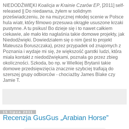
NIEDODŹWIĘKI
Koalicja w Krainie Czarów EP
, [2011] self-
released
||
Do niedawna, żyłem w solidnym
przeświadczeniu, że na muzycznej młodej scenie w Polsce
hula wiatr, który filmowo przesuwa okrągłe ususzone krzaki
pustynne. A tu psikus! Bo dzieje się i to nawet całkiem
ciekawie, ale mało kto nagłaśnia takie domowe projekty, jak
Niedodźwięki. Dowiedziałem się o nim (jest to projekt
Mateusza Boruszczaka), przez przypadek od znajomych z
Poznania i wydaje mi się, że większość garstki ludzi, która
miała kontakt z niedodźwiękami, poznała go przez zbieg
okoliczności. Szkoda, bo np. w Wielkiej Brytanii takie
domowe przedsięwzięcia znacznie szybciej trafiają do
szerszej grupy odbiorców - chociażby James Blake czy
Jamie T.
15 lipca 2011
Recenzja GusGus „Arabian Horse”