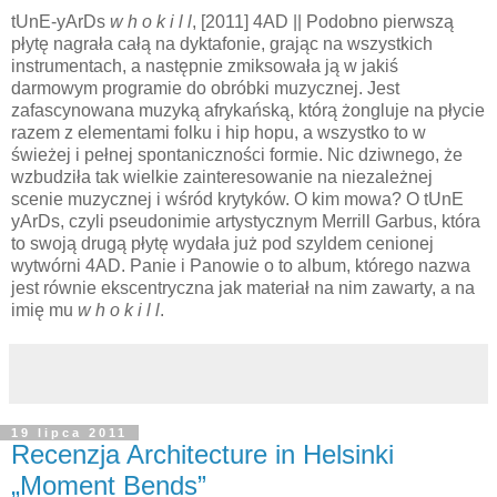
tUnE-yArDs
w h o k i l l
, [2011] 4AD || Podobno pierwszą
płytę nagrała całą na dyktafonie, grając na wszystkich
instrumentach, a następnie zmiksowała ją w jakiś
darmowym programie do obróbki muzycznej. Jest
zafascynowana muzyką afrykańską, którą żongluje na płycie
razem z elementami folku i hip hopu, a wszystko to w
świeżej i pełnej spontaniczności formie. Nic dziwnego, że
wzbudziła tak wielkie zainteresowanie na niezależnej
scenie muzycznej i wśród krytyków. O kim mowa? O tUnE
yArDs, czyli pseudonimie artystycznym Merrill Garbus, która
to swoją drugą płytę wydała już pod szyldem cenionej
wytwórni 4AD. Panie i Panowie o to album, którego nazwa
jest równie ekscentryczna jak materiał na nim zawarty, a na
imię mu
w h o k i l l
.
19 lipca 2011
Recenzja Architecture in Helsinki
„Moment Bends”