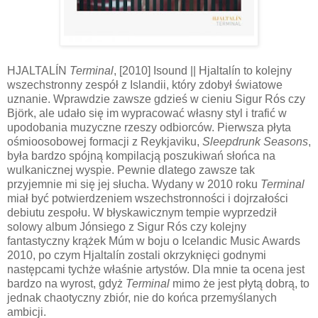
HJALTALÍN
Terminal
, [2010] Isound || Hjaltalín to kolejny
wszechstronny zespół z Islandii, który zdobył światowe
uznanie. Wprawdzie zawsze gdzieś w cieniu Sigur Rós czy
Björk, ale udało się im wypracować własny styl i trafić w
upodobania muzyczne rzeszy odbiorców. Pierwsza płyta
ośmioosobowej formacji z Reykjaviku,
Sleepdrunk Seasons
,
była bardzo spójną kompilacją poszukiwań słońca na
wulkanicznej wyspie. Pewnie dlatego zawsze tak
przyjemnie mi się jej słucha. Wydany w 2010 roku
Terminal
miał być potwierdzeniem wszechstronności i dojrzałości
debiutu zespołu. W błyskawicznym tempie wyprzedził
solowy album Jónsiego z Sigur Rós czy kolejny
fantastyczny krążek Múm w boju o Icelandic Music Awards
2010, po czym Hjaltalín zostali okrzyknięci godnymi
następcami tychże właśnie artystów. Dla mnie ta ocena jest
bardzo na wyrost, gdyż
Terminal
mimo że jest płytą dobrą, to
jednak chaotyczny zbiór, nie do końca przemyślanych
ambicji.