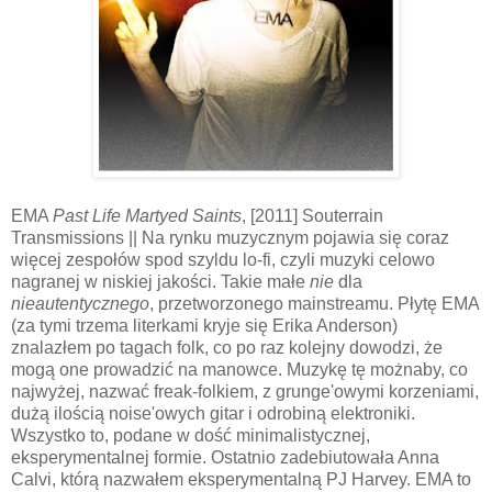
EMA
Past Life Martyed Saints
, [2011] Souterrain
Transmissions || Na rynku muzycznym pojawia się coraz
więcej zespołów spod szyldu lo-fi, czyli muzyki celowo
nagranej w niskiej jakości. Takie małe
nie
dla
nieautentycznego
, przetworzonego mainstreamu. Płytę EMA
(za tymi trzema literkami kryje się Erika Anderson)
znalazłem po tagach folk, co po raz kolejny dowodzi, że
mogą one prowadzić na manowce. Muzykę tę możnaby, co
najwyżej, nazwać freak-folkiem, z grunge'owymi korzeniami,
dużą ilością noise'owych gitar i odrobiną elektroniki.
Wszystko to, podane w dość minimalistycznej,
eksperymentalnej formie. Ostatnio zadebiutowała Anna
Calvi, którą nazwałem eksperymentalną PJ Harvey. EMA to