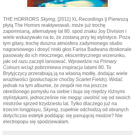
THE HORRORS
Skying
, [2011] XL Recordings || Pierwszą
płytą The Horrors reaktywowali, może już trochę
zapomnianą, alternatywę lat 80. spod znaku Joy Division i
wiele wskazywało na to, że zostaną przy tej stylistyce. Poza
tym gitary, trochę duszna atmosfera zadymionego studio
nagraniowego i dosyć niski głos Farisa Badwana doskonale
pasowały do ich mrocznego, ekscentrycznego wizerunku,
jaki od razu zaczęli lansować. Wprawdzie na
Primary
Colours
wciąż pobrzmiewa inspiracja latami 80. To
Brytyjczycy przerabiają ją na własną modłę, dodając wiele
wrażliwości (posłuchajcie choćby
Scarlet Fields
). Widać
jednak na tym albumie, że zespół nie ma jeszcze
określonego pomysłu na siebie i buja się między różnymi
stylistykami, jednocześnie nie mogąc uwolnić się od swoich
mistrzów sprzed trzydziestu lat. Tylko dlaczego już na
trzecim longplayu,
Skying
, zupełnie odchodzą od obranych
dotychczas estetyk poddając się panującej modzie? Nie
electropopu się spodziewałam.