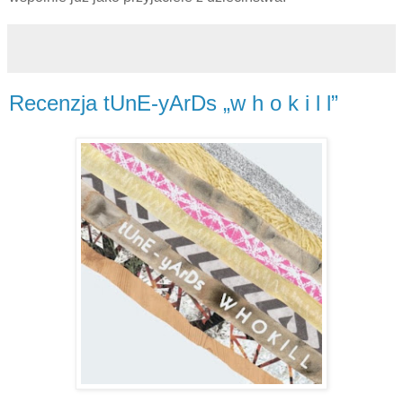
Recenzja tUnE-yArDs „w h o k i l l”