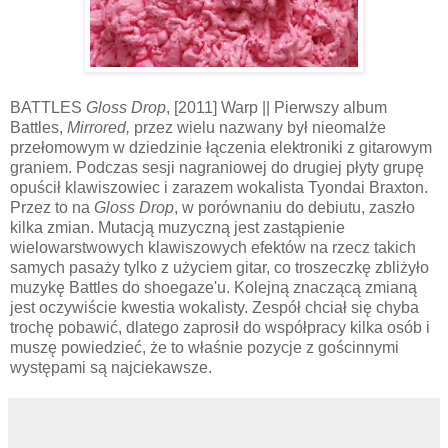
BATTLES
Gloss Drop
, [2011] Warp || Pierwszy album
Battles,
Mirrored,
przez wielu nazwany był nieomalże
przełomowym w dziedzinie łączenia elektroniki z gitarowym
graniem. Podczas sesji nagraniowej do drugiej płyty grupę
opuścił klawiszowiec i zarazem wokalista Tyondai Braxton.
Przez to na
Gloss Drop
, w porównaniu do debiutu, zaszło
kilka zmian. Mutacją muzyczną jest zastąpienie
wielowarstwowych klawiszowych efektów na rzecz takich
samych pasaży tylko z użyciem gitar, co troszeczkę zbliżyło
muzykę Battles do shoegaze'u. Kolejną znaczącą zmianą
jest oczywiście kwestia wokalisty. Zespół chciał się chyba
trochę pobawić, dlatego zaprosił do współpracy kilka osób i
muszę powiedzieć, że to właśnie pozycje z gościnnymi
występami są najciekawsze.