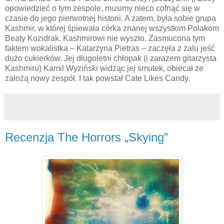
opowiedzieć o tym zespole, musimy nieco cofnąć się w
czasie do jego pierwotnej historii. A zatem, była sobie grupa
Kashmir, w której śpiewała córka znanej wszystkim Polakom
Beaty Kozidrak. Kashmirowi nie wyszło. Zasmucona tym
faktem wokalistka – Katarzyna Pietras – zaczęła z żalu jeść
dużo cukierków. Jej długoletni chłopak (i zarazem gitarzysta
Kashmiru) Kamil Wyziński widząc jej smutek, obiecał że
założą nowy zespół. I tak powstał Cate Likes Candy.
Recenzja The Horrors „Skying”