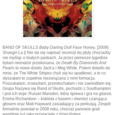
BAND OF SKULLS
Baby Darling Doll Face Honey
, [2009]
Shangri-La || Nie da się napisać recenzji tej płyty chociażby
nie myśląc o białych paskach. Ja przez pierwsze tygodnie
byłam niemalże przekonana, że
Death By Diamonds And
Pearls
to nowe dzieło Jack'a i Meg White. Potem dotarło do
mnie, że The White Stripes chyli się ku upadkowi, a to co
słyszałam to zupełnie niezwiązana z nimi formacja.
Poszukałam, znalazłam, przesłuchałam i nie zawiodłam się.
Grupa Nazywa się Band of Skulls, pochodzi z Southampton
i jest ich troje: Russel Marsden, który śpiewa i gra na gitarze,
Emma Richardson – kobieta z basem i również czarująca
głosem oraz Matt Hayward zasiadający za perkusją. Zespół
formalnie powstał w 2008 roku, chociaż panowie grali
wspólnie już jako przyjaciele z dzieciństwa.