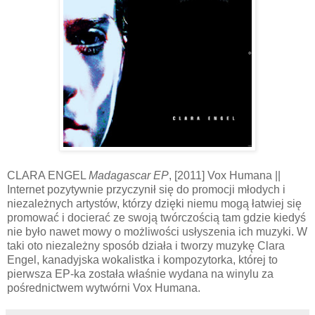
CLARA ENGEL
Madagascar EP
, [2011] Vox Humana ||
Internet pozytywnie przyczynił się do promocji młodych i
niezależnych artystów, którzy dzięki niemu mogą łatwiej się
promować i docierać ze swoją twórczością tam gdzie kiedyś
nie było nawet mowy o możliwości usłyszenia ich muzyki. W
taki oto niezależny sposób działa i tworzy muzykę Clara
Engel, kanadyjska wokalistka i kompozytorka, której to
pierwsza EP-ka została właśnie wydana na winylu za
pośrednictwem wytwórni Vox Humana.