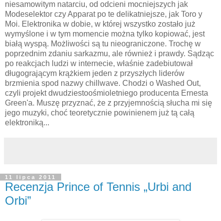
niesamowitym natarciu, od odcieni mocniejszych jak
Modeselektor czy Apparat po te delikatniejsze, jak Toro y
Moi. Elektronika w dobie, w której wszystko zostało już
wymyślone i w tym momencie można tylko kopiować, jest
białą wyspą. Możliwości są tu nieograniczone. Trochę w
poprzednim zdaniu sarkazmu, ale również i prawdy. Sądząc
po reakcjach ludzi w internecie, właśnie zadebiutował
długogrającym krążkiem jeden z przyszłych liderów
brzmienia spod nazwy chillwave. Chodzi o Washed Out,
czyli projekt dwudziestoośmioletniego producenta Ernesta
Green'a. Muszę przyznać, że z przyjemnością słucha mi się
jego muzyki, choć teoretycznie powinienem już tą całą
elektroniką...
11 lipca 2011
Recenzja Prince of Tennis „Urbi and
Orbi”