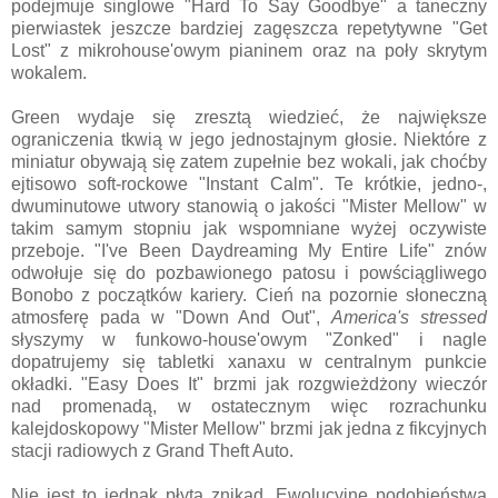
podejmuje singlowe "Hard To Say Goodbye" a taneczny
pierwiastek jeszcze bardziej zagęszcza repetytywne "Get
Lost" z mikrohouse'owym pianinem oraz na poły skrytym
wokalem.
Green wydaje się zresztą wiedzieć, że największe
ograniczenia tkwią w jego jednostajnym głosie. Niektóre z
miniatur obywają się zatem zupełnie bez wokali, jak choćby
ejtisowo soft-rockowe "Instant Calm". Te krótkie, jedno-,
dwuminutowe utwory stanowią o jakości "Mister Mellow" w
takim samym stopniu jak wspomniane wyżej oczywiste
przeboje. "I've Been Daydreaming My Entire Life" znów
odwołuje się do pozbawionego patosu i powściągliwego
Bonobo z początków kariery. Cień na pozornie słoneczną
atmosferę pada w "Down And Out",
America's stressed
słyszymy w funkowo-house'owym "Zonked" i nagle
dopatrujemy się tabletki xanaxu w centralnym punkcie
okładki. "Easy Does It" brzmi jak rozgwieżdżony wieczór
nad promenadą, w ostatecznym więc rozrachunku
kalejdoskopowy "Mister Mellow" brzmi jak jedna z fikcyjnych
stacji radiowych z Grand Theft Auto.
Nie jest to jednak płyta znikąd. Ewolucyjne podobieństwa