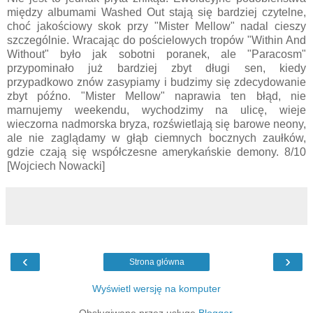
między albumami Washed Out stają się bardziej czytelne,
choć jakościowy skok przy "Mister Mellow" nadal cieszy
szczególnie. Wracając do pościelowych tropów "Within And
Without" było jak sobotni poranek, ale "Paracosm"
przypominało już bardziej zbyt długi sen, kiedy
przypadkowo znów zasypiamy i budzimy się zdecydowanie
zbyt późno. "Mister Mellow" naprawia ten błąd, nie
marnujemy weekendu, wychodzimy na ulicę, wieje
wieczorna nadmorska bryza, rozświetlają się barowe neony,
ale nie zaglądamy w głąb ciemnych bocznych zaułków,
gdzie czają się współczesne amerykańskie demony. 8/10
[Wojciech Nowacki]
‹
›
Strona główna
Wyświetl wersję na komputer
Obsługiwane przez usługę
Blogger
.