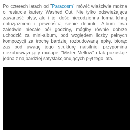
Po czterech latach od "
Paracosm
" mówić właściwie można
o restarcie kariery Washed Out. Nie tylko odświeżająca
zawartość płyty, ale i jej dość niecodzienna forma tchną
entuzjazmem i pewnością siebie debiutu. Album trwa
zaledwie niecałe pół godziny, mógłby równie dobrze
uchodzić za mini-album, pod względem liczby pełnych
kompozycji za trochę bardziej rozbudowaną epkę, biorąc
zaś pod uwagę jego strukturę najsilniej przypomina
niezobowiązujący mixtape. "Mister Mellow" i tak pozostaje
jedną z najbardziej satysfakcjonujących płyt tego lata.