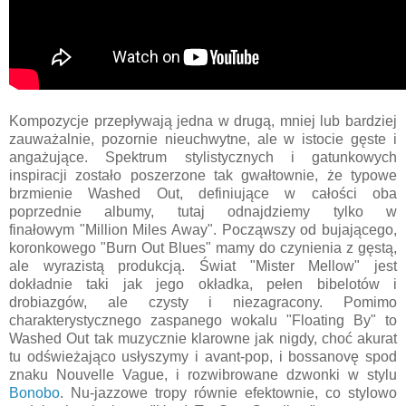
Kompozycje przepływają jedna w drugą, mniej lub bardziej
zauważalnie, pozornie nieuchwytne, ale w istocie gęste i
angażujące. Spektrum stylistycznych i gatunkowych
inspiracji zostało poszerzone tak gwałtownie, że typowe
brzmienie Washed Out, definiujące w całości oba
poprzednie albumy, tutaj odnajdziemy tylko w
finałowym "Million Miles Away". Począwszy od bujającego,
koronkowego
"Burn Out Blues" mamy do czynienia z gęstą,
ale wyrazistą produkcją. Świat "Mister Mellow" jest
dokładnie taki jak jego okładka, pełen bibelotów i
drobiazgów, ale czysty i niezagracony. Pomimo
charakterystycznego zaspanego wokalu "Floating By" to
Washed Out tak muzycznie klarowne jak nigdy, choć akurat
tu odświeżająco usłyszymy i avant-pop, i bossanovę spod
znaku
Nouvelle Vague, i rozwibrowane dzwonki w stylu
Bonobo
. Nu-jazzowe tropy równie efektownie, co stylowo