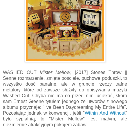
WASHED OUT
Mister Mellow
, [2017] Stones Throw ||
Senne rozmarzenie, zmięte pościele, puchowe poduszki, to
wszystko dość banalne, ale w gruncie rzeczy trafne
metafory, które od zawsze służyły do opisywania muzyki
Washed Out. Chyba nie ma co przed nimi uciekać, skoro
sam Ernest Greene tytułem jednego ze utworów z nowego
albumu przyznaje: "I've Been Daydreaming My Entire Life".
Pozostając jednak w konwencji, jeśli "
Within And Without
"
było sypialnią, to "Mister Mellow" jest małym, ale
niezmiernie atrakcyjnym pokojem zabaw.