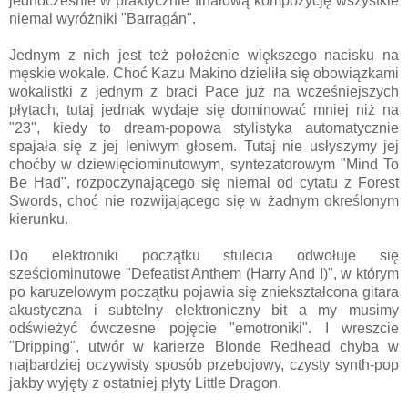
jednocześnie w praktycznie finałową kompozycję wszystkie
niemal wyróżniki "Barragán".
Jednym z nich jest też położenie większego nacisku na
męskie wokale. Choć Kazu Makino dzieliła się obowiązkami
wokalistki z jednym z braci Pace już na wcześniejszych
płytach, tutaj jednak wydaje się dominować mniej niż na
"23", kiedy to dream-popowa stylistyka automatycznie
spajała się z jej leniwym głosem. Tutaj nie usłyszymy jej
choćby w dziewięciominutowym, syntezatorowym "Mind To
Be Had", rozpoczynającego się niemal od cytatu z Forest
Swords, choć nie rozwijającego się w żadnym określonym
kierunku.
Do elektroniki początku stulecia odwołuje się
sześciominutowe "Defeatist Anthem (Harry And I)", w którym
po karuzelowym początku pojawia się zniekształcona gitara
akustyczna i subtelny elektroniczny bit a my musimy
odświeżyć ówczesne pojęcie "emotroniki". I wreszcie
"Dripping", utwór w karierze Blonde Redhead chyba w
najbardziej oczywisty sposób przebojowy, czysty synth-pop
jakby wyjęty z ostatniej płyty Little Dragon.