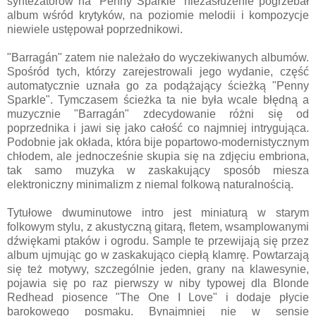
syntezatorów na "Penny Sparkle" niezasłużenie pogrzebał
album wśród krytyków, na poziomie melodii i kompozycje
niewiele ustępował poprzednikowi.
"Barragán" zatem nie należało do wyczekiwanych albumów.
Spośród tych, którzy zarejestrowali jego wydanie, część
automatycznie uznała go za podążający ścieżką "Penny
Sparkle". Tymczasem ścieżka ta nie była wcale błędną a
muzycznie "Barragán" zdecydowanie różni się od
poprzednika i jawi się jako całość co najmniej intrygująca.
Podobnie jak okłada, która bije popartowo-modernistycznym
chłodem, ale jednocześnie skupia się na zdjęciu embriona,
tak samo muzyka w zaskakujący sposób miesza
elektroniczny minimalizm z niemal folkową naturalnością.
Tytułowe dwuminutowe intro jest miniaturą w starym
folkowym stylu, z akustyczną gitarą, fletem, wsamplowanymi
dźwiękami ptaków i ogrodu. Sample te przewijają się przez
album ujmując go w zaskakująco ciepłą klamrę. Powtarzają
się też motywy, szczególnie jeden, grany na klawesynie,
pojawia się po raz pierwszy w niby typowej dla Blonde
Redhead piosence "The One I Love" i dodaje płycie
barokowego posmaku. Bynajmniej nie w sensie