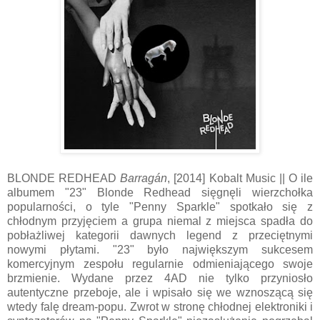
BLONDE REDHEAD
Barragán
, [2014] Kobalt Music || O ile
albumem "23" Blonde Redhead sięgnęli wierzchołka
popularności, o tyle "Penny Sparkle" spotkało się z
chłodnym przyjęciem a grupa niemal z miejsca spadła do
pobłażliwej kategorii dawnych legend z przeciętnymi
nowymi płytami. "23" było największym sukcesem
komercyjnym zespołu regularnie odmieniającego swoje
brzmienie. Wydane przez 4AD nie tylko przyniosło
autentyczne przeboje, ale i wpisało się we wznoszącą się
wtedy falę dream-popu. Zwrot w stronę chłodnej elektroniki i