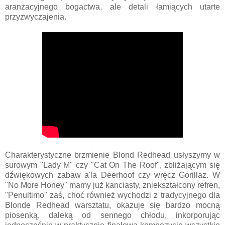
aranżacyjnego bogactwa, ale detali łamiących utarte
przyzwyczajenia.
Charakterystyczne brzmienie Blond Redhead usłyszymy w
surowym "Lady M" czy "Cat On The Roof", zbliżającym się
dźwiękowych zabaw a'la Deerhoof czy wręcz Gorillaz. W
"No More Honey" mamy już kanciasty, zniekształcony refren,
"Penultimo" zaś, choć również wychodzi z tradycyjnego dla
Blonde Redhead warsztatu, okazuje się bardzo mocną
piosenką, daleką od sennego chłodu, inkorporując