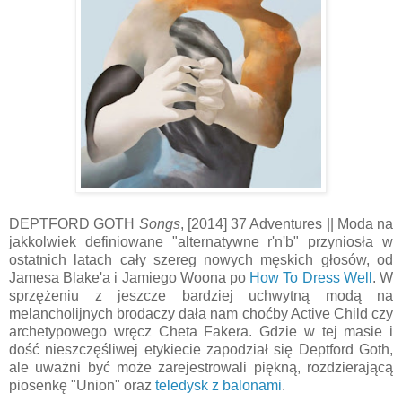
DEPTFORD GOTH
Songs
, [2014] 37 Adventures || Moda na
jakkolwiek definiowane "alternatywne r'n'b" przyniosła w
ostatnich latach cały szereg nowych męskich głosów, od
Jamesa Blake'a i Jamiego Woona po
How To Dress Well
. W
sprzężeniu z jeszcze bardziej uchwytną modą na
melancholijnych brodaczy dała nam choćby Active Child czy
archetypowego wręcz Cheta Fakera. Gdzie w tej masie i
dość nieszczęśliwej etykiecie zapodział się Deptford Goth,
ale uważni być może zarejestrowali piękną, rozdzierającą
piosenkę "Union" oraz
teledysk z balonami
.