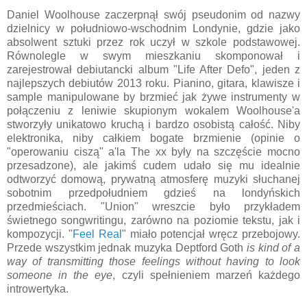
Daniel Woolhouse zaczerpnął swój pseudonim od nazwy
dzielnicy w południowo-wschodnim Londynie, gdzie jako
absolwent sztuki przez rok uczył w szkole podstawowej.
Równolegle w swym mieszkaniu skomponował i
zarejestrował debiutancki album "Life After Defo", jeden z
najlepszych debiutów 2013 roku. Pianino, gitara, klawisze i
sample manipulowane by brzmieć jak żywe instrumenty w
połączeniu z leniwie skupionym wokalem Woolhouse'a
stworzyły unikatowo kruchą i bardzo osobistą całość. Niby
elektronika, niby całkiem bogate brzmienie (opinie o
"operowaniu ciszą" a'la The xx były na szczęście mocno
przesadzone), ale jakimś cudem udało się mu idealnie
odtworzyć domową, prywatną atmosferę muzyki słuchanej
sobotnim przedpołudniem gdzieś na londyńskich
przedmieściach. "Union" wreszcie było przykładem
świetnego songwritingu, zarówno na poziomie tekstu, jak i
kompozycji. "
Feel Real
" miało potencjał wręcz przebojowy.
Przede wszystkim jednak muzyka Deptford Goth
is kind of a
way of transmitting those feelings without having to look
someone in the eye
, czyli spełnieniem marzeń każdego
introwertyka.