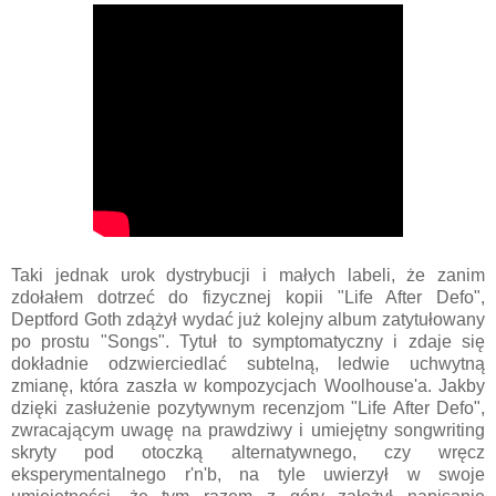
Taki jednak urok dystrybucji i małych labeli, że zanim
zdołałem dotrzeć do fizycznej kopii "Life After Defo",
Deptford Goth zdążył wydać już kolejny album zatytułowany
po prostu "Songs". Tytuł to symptomatyczny i zdaje się
dokładnie odzwierciedlać subtelną, ledwie uchwytną
zmianę, która zaszła w kompozycjach Woolhouse'a. Jakby
dzięki zasłużenie pozytywnym recenzjom "Life After Defo",
zwracającym uwagę na prawdziwy i umiejętny songwriting
skryty pod otoczką alternatywnego, czy wręcz
eksperymentalnego r'n'b, na tyle uwierzył w swoje