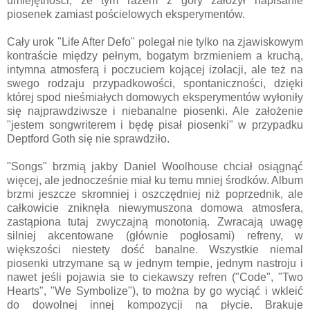
umiejętności, że tym razem z góry założył napisanie
piosenek zamiast pościelowych eksperymentów.
Cały urok "Life After Defo" polegał nie tylko na zjawiskowym
kontraście między pełnym, bogatym brzmieniem a kruchą,
intymna atmosferą i poczuciem kojącej izolacji, ale też na
swego rodzaju przypadkowości, spontaniczności, dzięki
której spod nieśmiałych domowych eksperymentów wyłoniły
się najprawdziwsze i niebanalne piosenki. Ale założenie
"jestem songwriterem i będę pisał piosenki" w przypadku
Deptford Goth się nie sprawdziło.
"Songs" brzmią jakby Daniel Woolhouse chciał osiągnąć
więcej, ale jednocześnie miał ku temu mniej środków. Album
brzmi jeszcze skromniej i oszczędniej niż poprzednik, ale
całkowicie zniknęła niewymuszona domowa atmosfera,
zastąpiona tutaj zwyczajną monotonią. Zwracają uwagę
silniej akcentowane (głównie pogłosami) refreny, w
większości niestety dość banalne. Wszystkie niemal
piosenki utrzymane są w jednym tempie, jednym nastroju i
nawet jeśli pojawia sie to ciekawszy refren ("Code", "Two
Hearts", "We Symbolize"), to można by go wyciąć i wkleić
do dowolnej innej kompozycji na płycie. Brakuje