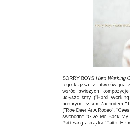
SORRY BOYS
Hard Working C
tego krążka. Z utworów już 
wśród świeżych kompozycje 
usłyszeliśmy ("Hard Working
ponurym Dzikim Zachodem "Tr
("Roe Deer At A Rodeo", "Caesar
swobodne "Give Me Back My M
Pati Yang z krążka "Faith, Hop