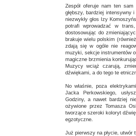
Zespół oferuje nam ten sam 
głębszy, bardziej intensywny 
niezwykły głos Izy Komoszyński
potrafi wprowadzać w trans
dostosowując do zmieniających
brakuje wielu polskim (równie
zdają się w ogóle nie reago
muzyki, sekcje instrumentów o
magiczne brzmienia konkurując
Muzycy wciąż czarują, zmien
dźwiękami, a do tego te etnicz
No właśnie, poza elektrykam
Jacka Perkowskiego, usłys
Godziny, a nawet bardziej nie
ożywione przez Tomasza Osi
tworzące szeroki koloryt dźwi
egzotyczne.
Już pierwszy na płycie, utwór