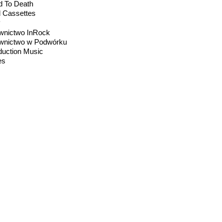
d To Death
d Cassettes
P
nictwo InRock
nictwo w Podwórku
duction Music
es