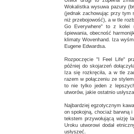
Utwór drugi to zupełna zmiana
Wokalistka wysuwa pazury (brz
(jednak zachowując przy tym s
niż przebojowość), a w tle roz
Go Everywhere" to z kolei 
śpiewania, obecność harmonijk
klimaty Wovenhand. Iza wyśmie
Eugene Edwardsa.
Rozpoczęcie "I Feel Life" p
później do skojarzeń dołączył
Iza się rozkręciła, a w tle z
razem w połączeniu ze stylem
to nie tylko jeden z lepszyc
utworów, jakie ostatnio usłysz
Najbardziej egzotycznym kawał
on spokojną, chociaż barwną i
tekstem przywołującą wizję la
Uroku utworowi dodał etniczn
usłyszeć.