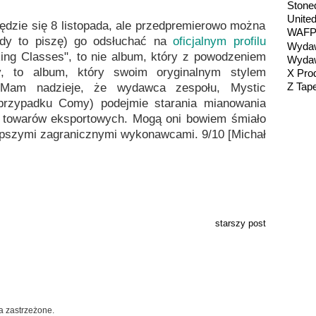
Stone
Unite
dzie się 8 listopada, ale przedpremierowo można
WAF
gdy to piszę) go odsłuchać na
oficjalnym profilu
Wydaw
ng Classes", to nie album, który z powodzeniem
Wydaw
dy, to album, który swoim oryginalnym stylem
X Pro
Z Tap
 Mam nadzieje, że wydawca zespołu, Mystic
 przypadku Comy) podejmie starania mianowania
h towarów eksportowych. Mogą oni bowiem śmiało
jlepszymi zagranicznymi wykonawcami. 9/10
[Michał
starszy post
a zastrzeżone.