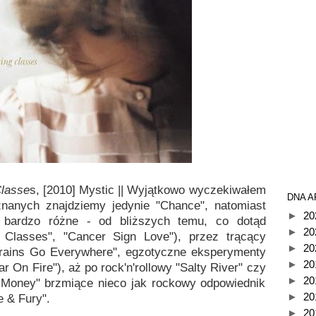
lasse
s, [2010] Mystic || Wyjątkowo wyczekiwałem
DNA A
znanych znajdziemy jedynie "Chance", natomiast
►
20
bardzo różne - od bliższych temu, co dotąd
►
20
 Classes", "Cancer Sign Love"), przez trącący
►
20
ains Go Everywhere", egzotyczne eksperymenty
►
20
 On Fire"), aż po rock'n'rollowy "Salty River" czy
►
20
oney" brzmiące nieco jak rockowy odpowiednik
►
20
e & Fury".
►
20