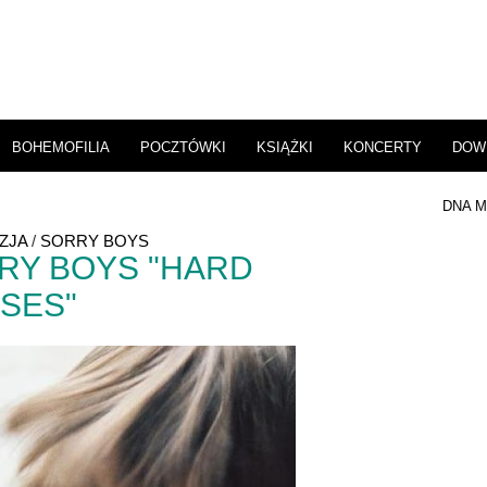
BOHEMOFILIA
POCZTÓWKI
KSIĄŻKI
KONCERTY
DOW
DNA M
ZJA
/
SORRY BOYS
RY BOYS "HARD
SES"