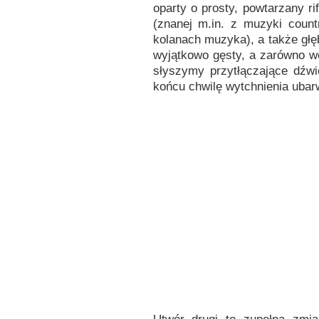
oparty o prosty, powtarzany rif
(znanej m.in. z muzyki coun
kolanach muzyka), a także głębo
wyjątkowo gęsty, a zarówno wok
słyszymy przytłączające dźw
końcu chwilę wytchnienia ubar