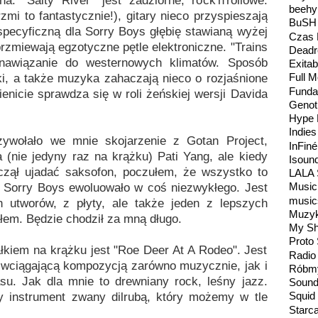
. "Salty River" jest zadziorne, rock'n'rollowe.
beehy
mi to fantastycznie!), gitary nieco przyspieszają
BuSH
pecyficzną dla Sorry Boys głębię stawianą wyżej
Czas 
brzmiewają egzotyczne pętle elektroniczne. "Trains
Deadr
nawiązanie do westernowych klimatów. Sposób
Exitab
Full 
i, a także muzyka zahaczają nieco o rozjaśnione
Fundac
nicie sprawdza się w roli żeńskiej wersji Davida
Genot
Hype 
Indie
rzywołało we mnie skojarzenie z Gotan Project,
InFin
a (nie jedyny raz na krążku) Pati Yang, ale kiedy
Isoun
aczął ujadać saksofon, poczułem, że wszystko to
LALA 
Music
 Sorry Boys ewoluowało w coś niezwykłego. Jest
music
h utworów, z płyty, ale także jeden z lepszych
Muzyk
ałem. Będzie chodził za mną długo.
My Shi
Proto 
kiem na krążku jest "Roe Deer At A Rodeo". Jest
Radio
 wciągającą kompozycją zarówno muzycznie, jak i
Róbm
su. Jak dla mnie to drewniany rock, leśny jazz.
Sound
Squid
y instrument zwany dilrubą, który możemy w tle
Starca