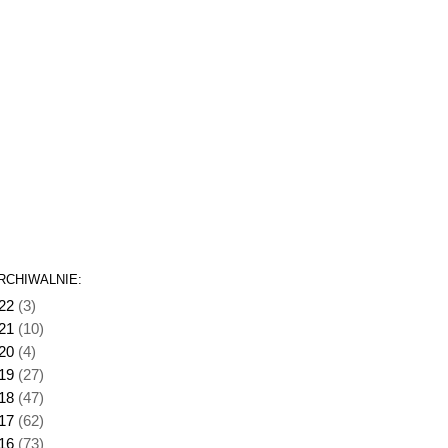
RCHIWALNIE:
22
(3)
21
(10)
20
(4)
19
(27)
18
(47)
17
(62)
16
(73)