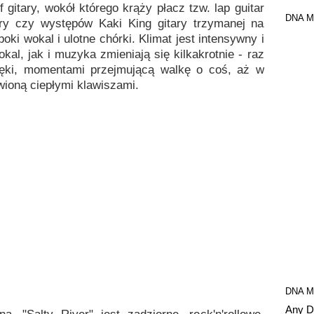
f gitary, wokół którego krąży płacz tzw. lap guitar
DNA M
try czy występów Kaki King gitary trzymanej na
ki wokal i ulotne chórki. Klimat jest intensywny i
al, jak i muzyka zmieniają się kilkakrotnie - raz
ięki, momentami przejmującą walkę o coś, aż w
wioną ciepłymi klawiszami.
DNA M
Any D