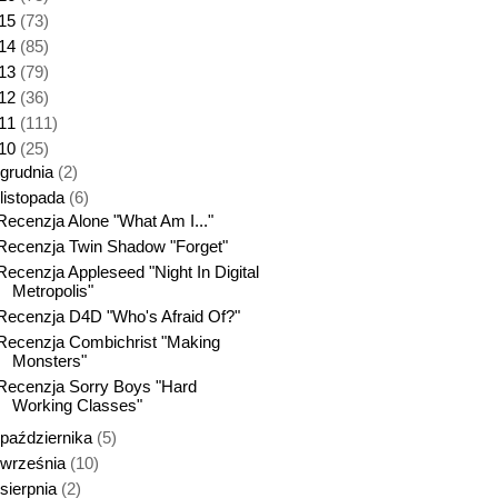
15
(73)
14
(85)
13
(79)
12
(36)
11
(111)
10
(25)
grudnia
(2)
listopada
(6)
Recenzja Alone "What Am I..."
Recenzja Twin Shadow "Forget"
Recenzja Appleseed "Night In Digital
Metropolis"
Recenzja D4D "Who's Afraid Of?"
Recenzja Combichrist "Making
Monsters"
Recenzja Sorry Boys "Hard
Working Classes"
października
(5)
września
(10)
sierpnia
(2)