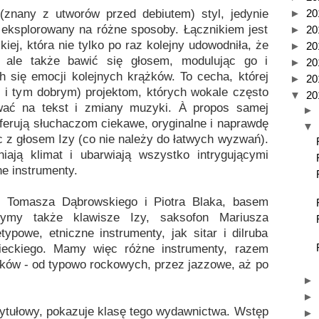
(znany z utworów przed debiutem) styl, jedynie
►
20
i eksplorowany na różne sposoby. Łącznikiem jest
►
20
ej, która nie tylko po raz kolejny udowodniła, że
►
20
, ale także bawić się głosem, modulując go i
►
20
 się emocji kolejnych krążków. To cecha, której
►
20
ż i tym dobrym) projektom, których wokale często
▼
20
wać na tekst i zmiany muzyki. À propos samej
►
ferują słuchaczom ciekawe, oryginalne i naprawdę
▼
 z głosem Izy (co nie należy do łatwych wyzwań).
iają klimat i ubarwiają wszystko intrygującymi
ne instrumenty.
i Tomasza Dąbrowskiego i Piotra Blaka, basem
zymy także klawisze Izy, saksofon Mariusza
typowe, etniczne instrumenty, jak sitar i dilruba
eckiego. Mamy więc różne instrumenty, razem
ęków - od typowo rockowych, przez jazzowe, aż po
►
►
 tytułowy, pokazuje klasę tego wydawnictwa. Wstęp
►