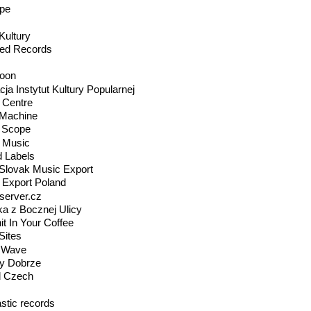
pe
Kultury
ed Records
Moon
ja Instytut Kultury Popularnej
 Centre
Machine
s Scope
é Music
d Labels
Slovak Music Export
 Export Poland
server.cz
a z Bocznej Ulicy
t In Your Coffee
Sites
 Wave
y Dobrze
 Czech
stic records