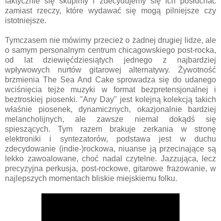
faktycznie się skupimy i zdecydujemy się ich posłuchać
zamiast rzeczy, które wydawać się mogą pilniejsze czy
istotniejsze.
Tymczasem nie mówimy przecież o żadnej drugiej lidze, ale
o samym personalnym centrum chicagowskiego post-rocka,
od lat dziewięćdziesiątych jednego z najbardziej
wpływowych nurtów gitarowej alternatywy. Żywotność
brzmienia The Sea And Cake sprowadza się do udanego
wciśnięcia tejże muzyki w format bezpretensjonalnej i
beztroskiej piosenki. "Any Day" jest kolejną kolekcją takich
właśnie piosenek, dynamicznych, okazjonalnie bardziej
melancholijnych, ale zawsze niemal dokądś się
spieszących. Tym razem brakuje zerkania w stronę
elektroniki i syntezatorów, podstawa jest w duchu
zdecydowanie (indie-)rockowa, niuanse ją przecinające są
lekko zawoalowane, choć nadal czytelne. Jazzująca, lecz
precyzyjna perkusja, post-rockowe, gitarowe frazowanie, w
najlepszych momentach bliskie miejskiemu folku.